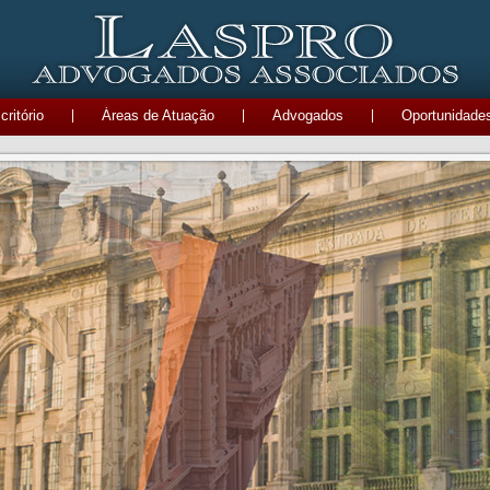
ritório
|
Áreas de Atuação
|
Advogados
|
Oportunidade