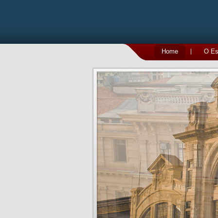
Home
|
O Esc