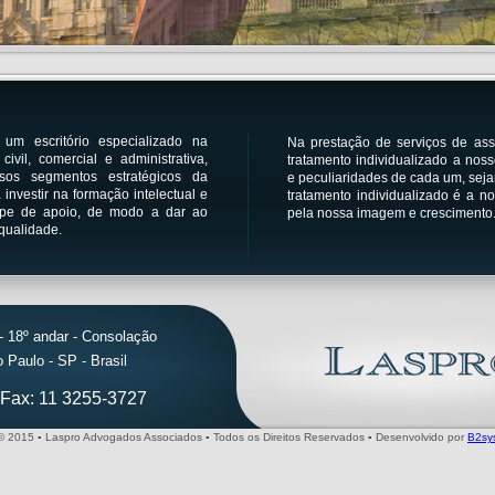
escritório especializado na
Na prestação de serviços de asse
ivil, comercial e administrativa,
tratamento individualizado a noss
sos segmentos estratégicos da
e peculiaridades de cada um, seja
 investir na formação intelectual e
tratamento individualizado é a n
uipe de apoio, de modo a dar ao
pela nossa imagem e crescimento
qualidade.
- 18º andar - Consolação
Paulo - SP - Brasil
/ Fax: 11 3255-3727
© 2015 ▪ Laspro Advogados Associados ▪ Todos os Direitos Reservados ▪ Desenvolvido por
B2sy