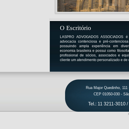
O Escritório
LASPRO ADVOGADOS ASSOCIADOS é um 
advocacia contenciosa e pré-contenciosa c
possuindo ampla experiência em diver
economia brasileira e possui como filosofia
profissional de sócios, associados e eq
cliente um atendimento personalizado e de 
Rua Major Quedinho, 111 
CEP 01050-030 - São 
Tel.: 11 3211-3010 