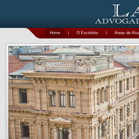
Home
|
O Escritório
|
Áreas de Atu